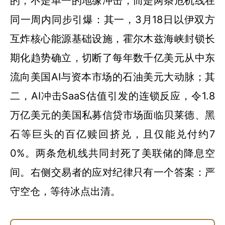
的，不是单一的地缘冲击，而是两条危机线在
同一周内同步引爆：其一，3月18日以伊双方
互炸核心能源基础设施，霍尔木兹海峡封锁长
期化趋势确立，切断了每年数千亿美元从中东
流向美国AI与资本市场的石油美元大动脉；其
二，AI冲击SaaS估值引发的连锁反应，令1.8
万亿美元的美国私募信贷市场面临贝莱德、黑
石等巨头的百亿赎回挤兑，且仅能兑付约7
0%。两条危机线共同封死了美联储的降息空
间。右侧交易者的应对纪律只有一个答案：严
守空仓，等待冰点出清。