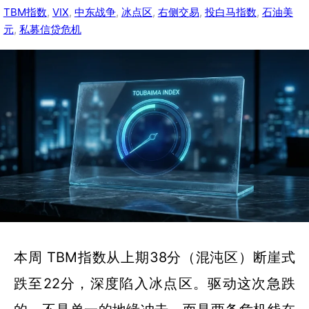
TBM指数
, 
VIX
, 
中东战争
, 
冰点区
, 
右侧交易
, 
投白马指数
, 
石油美
元
, 
私募信贷危机
本周 TBM指数从上期38分（混沌区）断崖式
跌至22分，深度陷入冰点区。驱动这次急跌