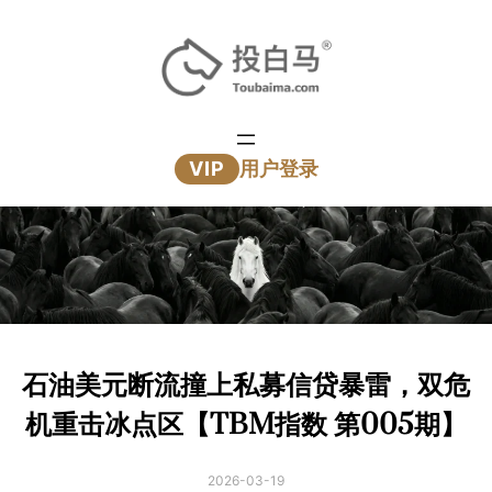
跳
至
内
容
VIP
用户登录
石油美元断流撞上私募信贷暴雷，双危
机重击冰点区【TBM指数 第005期】
2026-03-19