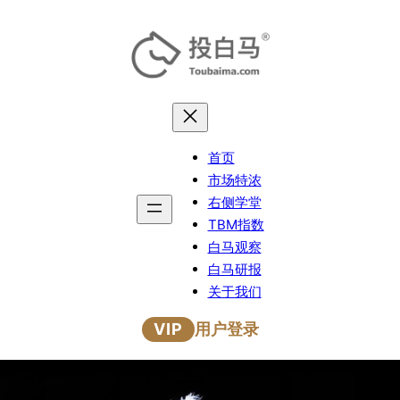
跳
至
内
容
首页
市场特浓
右侧学堂
TBM指数
白马观察
白马研报
关于我们
VIP
用户登录