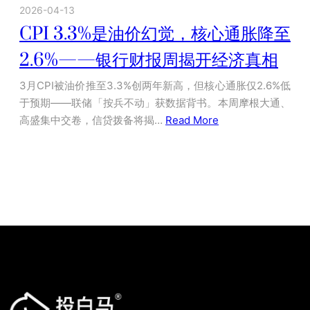
2026-04-13
CPI 3.3%是油价幻觉，核心通胀降至
2.6%——银行财报周揭开经济真相
3月CPI被油价推至3.3%创两年新高，但核心通胀仅2.6%低
于预期——联储「按兵不动」获数据背书。本周摩根大通、
高盛集中交卷，信贷拨备将揭…
Read More