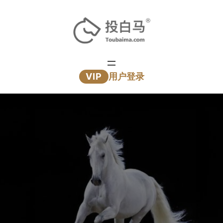
跳
至
内
容
VIP
用户登录