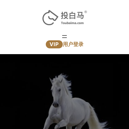
跳
至
内
容
VIP
用户登录