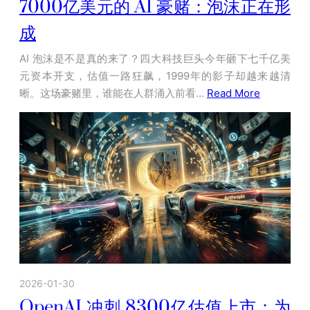
7000亿美元的 AI 豪赌：泡沫正在形
成
AI 泡沫是不是真的来了？四大科技巨头今年砸下七千亿美
元资本开支，估值一路狂飙，1999年的影子却越来越清
晰。这场豪赌里，谁能在人群涌入前看…
Read More
2026-01-30
OpenAI 冲刺 8300亿估值上市：为