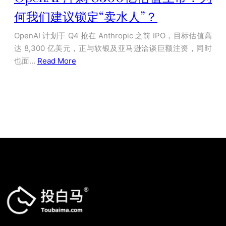
何我们建议锁定“卖水人”？
OpenAI 计划于 Q4 抢在 Anthropic 之前 IPO，目标估值高
达 8,300 亿美元，正与软银及亚马逊洽谈巨额注资，同时
也面…
Read More