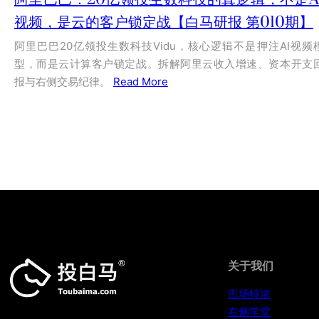
视频，是云的客户锁定战【白马研报 第010期】
阿里巴巴20亿领投生数科技Vidu，核心逻辑不是押注AI视频
型，而是云计算客户锁定战。拆解阿里云收入增速、资本开支
报与右侧交易纪律。
Read More
关于我们
市场特浓
右侧学堂