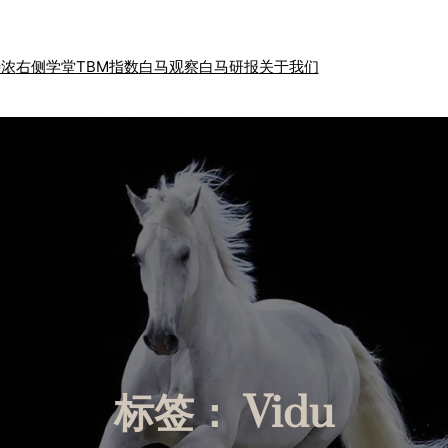
特浓
右侧学堂
TBM指数
白马观察
白马研报
关于我们
标签：
Vidu