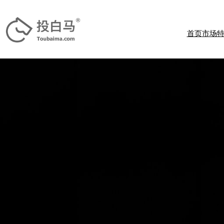
跳
至
内
首页
市场
容