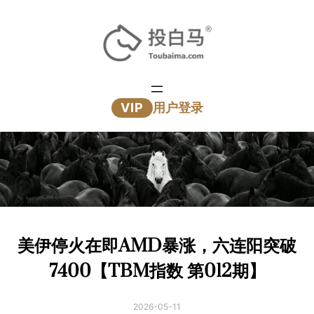
跳
至
内
容
VIP
用户登录
美伊停火在即AMD暴涨，六连阳突破
7400【TBM指数 第012期】
2026-05-11