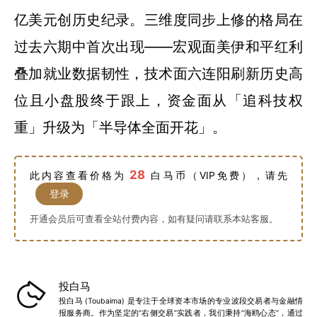
亿美元创历史纪录。三维度同步上修的格局在
过去六期中首次出现——宏观面美伊和平红利
叠加就业数据韧性，技术面六连阳刷新历史高
位且小盘股终于跟上，资金面从「追科技权
重」升级为「半导体全面开花」。
28
此内容查看价格为
白马币（VIP免费），请先
登录
开通会员后可查看全站付费内容，如有疑问请联系本站客服。
投白马
投白马 (Toubaima) 是专注于全球资本市场的专业波段交易者与金融情
报服务商。作为坚定的“右侧交易”实践者，我们秉持“海鸥心态”，通过