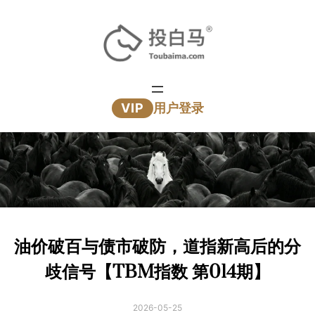
跳
至
内
容
VIP
用户登录
油价破百与债市破防，道指新高后的分
歧信号【TBM指数 第014期】
2026-05-25