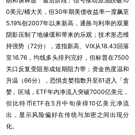
朗和谈释放「最后阶段」信号推动原油跌破10
0美元/桶大关，但30年期美债收益率一度飙至
5.19%创2007年以来新高，通胀与利率的双重
阴影压制了地缘缓和带来的乐观；技术形态维
持强势（72分），道指新高、VIX从18.43回落
至16.76，均线多头排列完好，但标普在7500
关口反复受阻形成短期阻力带；资金热度温和
升温（66分），恐惧贪婪指数升至61进入「贪
婪」区域，ETF年内净流入突破7000亿美元，
但比特币ETF在5月中旬录得10亿美元净流
出，显示风险偏好在传统与加密之间出现分
化。