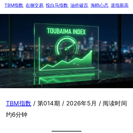
TBM指数
, 
右侧交易
, 
投白马指数
, 
油价破百
, 
海鸥心态
, 
道指新高
TBM指数
/ 第014期 / 2026年5月 / 阅读时间
约6分钟