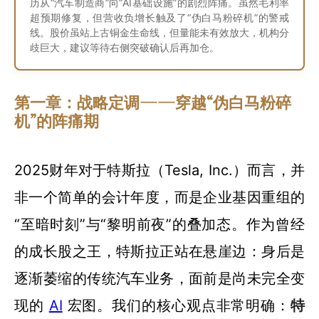
历从“汽车制造商”向“AI基础设施”的剧烈阵痛。虽然毛利率
超预期修复，但营收负增长触及了“伪白马粉碎机”的警戒
线。股价虽站上古铜金生命线，但量能未有效放大，机构分
歧巨大，建议等待右侧突破确认后再加仓。
第一章：战略定调——穿越“伪白马粉碎
机”的阵痛期
2025财年对于特斯拉（Tesla, Inc.）而言，并
非一个简单的会计年度，而是企业基因重组的
“至暗时刻”与“黎明前夜”的叠加态。作为曾经
的成长股之王，特斯拉正站在悬崖边：身后是
逐渐萎缩的传统汽车业务，面前是尚未完全变
现的
AI
宏图。我们的核心观点非常明确：
特