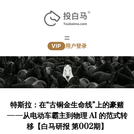
跳
至
内
容
VIP
用户登录
特斯拉：在“古铜金生命线”上的豪赌
——从电动车霸主到物理 AI 的范式转
移【白马研报 第002期】