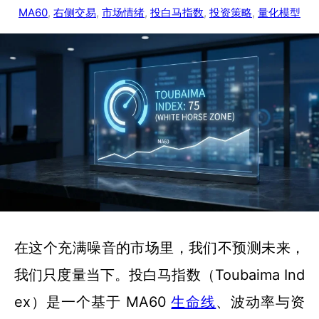
MA60
, 
右侧交易
, 
市场情绪
, 
投白马指数
, 
投资策略
, 
量化模型
在这个充满噪音的市场里，我们不预测未来，
我们只度量当下。投白马指数（Toubaima Ind
ex）是一个基于 MA60
生命线
、波动率与资