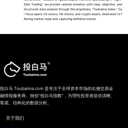
Side Trading,” we provide rational investors with clear, objective, and
structured data analysis through the proprietary “Toubaima Index.” Ou
r focus spans US stocks, HK stocks, and crypto assets, dedicated to f
iltering market noise and capturing definitive trends.
投白马 Toubaima.com 是专注于全球资本市场的右侧交易金
融情报服务商。独创“投白马指数”，为理性投资者提供清晰、
客观、结构化的数据分析。
关于我们