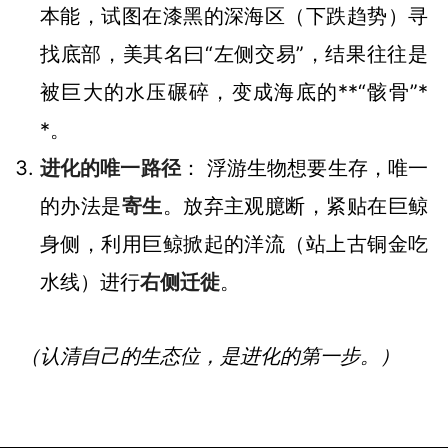
本能，试图在漆黑的深海区（下跌趋势）寻
找底部，美其名曰“左侧交易”，结果往往是
被巨大的水压碾碎，变成海底的**“骸骨”*
*。
进化的唯一路径
： 浮游生物想要生存，唯一
的办法是
寄生
。放弃主观臆断，紧贴在巨鲸
身侧，利用巨鲸掀起的洋流（站上古铜金吃
水线）进行
右侧迁徙
。
（认清自己的生态位，是进化的第一步。）