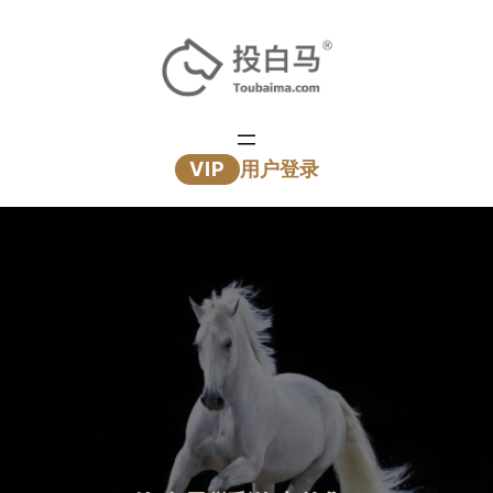
跳
至
内
容
VIP
用户登录