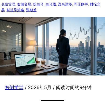
仓位管理
, 
右侧交易
, 
投白马
, 
白马股
, 
盈余漂移
, 
耳语数字
, 
财报交
易
, 
财报季策略
, 
预期差
右侧学堂
/ 2026年5月 / 阅读时间约9分钟