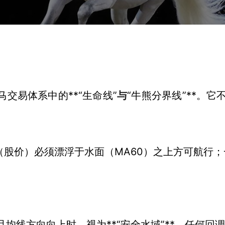
马交易体系中的**“生命线”
与
“牛熊分界线”**。
（股价）必须漂浮于水面（MA60）之上方可航行
均线方向向上时，视为**“安全水域”**，任何