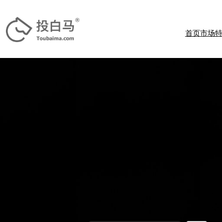
跳
至
内
首页
市场
容