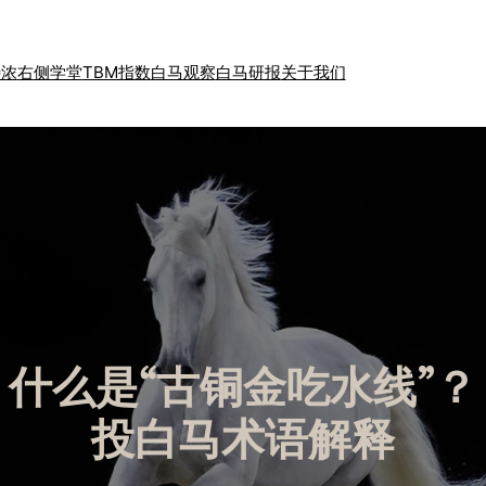
特浓
右侧学堂
TBM指数
白马观察
白马研报
关于我们
什么是“古铜金吃水线”？
投白马术语解释