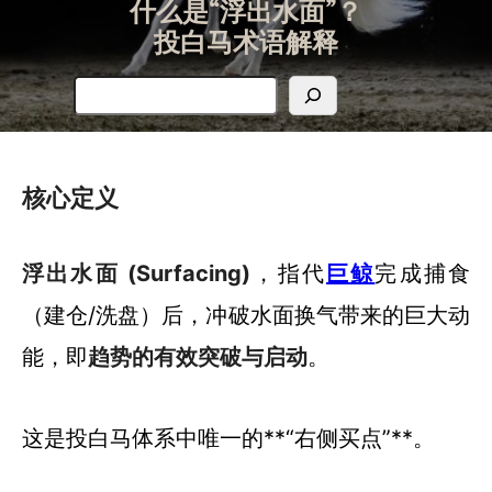
什么是“浮出水面”？
投白马术语解释
搜
索
核心定义
浮出水面 (Surfacing)
，指代
巨鲸
完成捕食
（建仓/洗盘）后，冲破水面换气带来的巨大动
能，即
趋势的有效突破与启动
。
这是投白马体系中唯一的**“右侧买点”**。