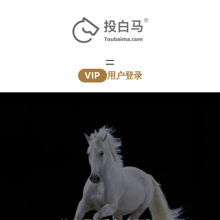
跳
至
内
容
VIP
用户登录